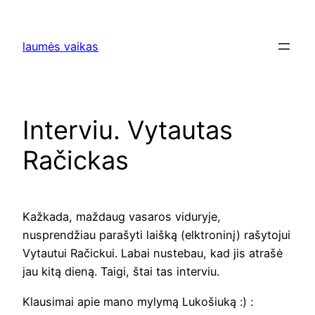
Eiti
prie
laumės vaikas
turinio
Interviu. Vytautas
Račickas
Kažkada, maždaug vasaros viduryje,
nusprendžiau parašyti laišką (elktroninį) rašytojui
Vytautui Račickui. Labai nustebau, kad jis atrašė
jau kitą dieną. Taigi, štai tas interviu.
Klausimai apie mano mylymą Lukošiuką :) :