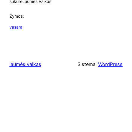
sukūrė
Laumės Vaikas
Žymos:
vasara
laumės vaikas
Sistema:
WordPress