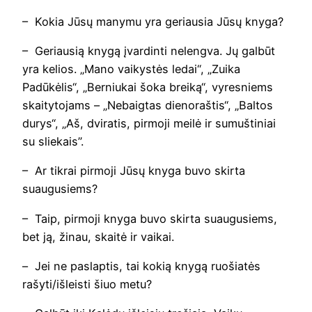
– Kokia Jūsų manymu yra geriausia Jūsų knyga?
– Geriausią knygą įvardinti nelengva. Jų galbūt
yra kelios. „Mano vaikystės ledai“, „Zuika
Padūkėlis“, „Berniukai šoka breiką“, vyresniems
skaitytojams – „Nebaigtas dienoraštis“, „Baltos
durys“, „Aš, dviratis, pirmoji meilė ir sumuštiniai
su sliekais”.
– Ar tikrai pirmoji Jūsų knyga buvo skirta
suaugusiems?
– Taip, pirmoji knyga buvo skirta suaugusiems,
bet ją, žinau, skaitė ir vaikai.
–
Jei ne paslaptis, tai kokią knygą ruošiatės
rašyti/išleisti šiuo metu?