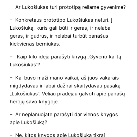
– Ar Lukošiukas turi prototipą reliame gyvenime?
– Konkretaus prototipo Lukošiukas neturi. Į
Lukošiuką, kuris gali būti ir geras, ir nelabai
geras, ir gudrus, ir nelabai turbūt panašus
kiekvienas berniukas.
–
Kaip kilo idėja parašyti knygą „Gyveno kartą
Lukošiukas“?
– Kai buvo maži mano vaikai, aš juos vakarais
migdydavau ir labai dažnai skaitydavau pasaką
„Lukošiukas“. Vėliau pradėjau galvoti apie panašų
herojų savo knygoje.
–
Ar neplanuojate parašyti dar vienos knygos
apie Lukošiuką?
– Ne, kitos knygos apie Lukošiuką tikrai