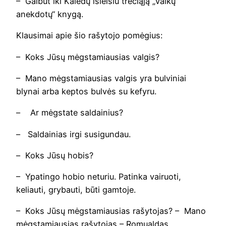
– Galbūt iki Kalėdų išleisiu trečiąją „Vaikų
anekdotų“ knygą.
Klausimai apie šio rašytojo pomėgius:
– Koks Jūsų mėgstamiausias valgis?
– Mano mėgstamiausias valgis yra bulviniai
blynai arba keptos bulvės su kefyru.
–
Ar mėgstate saldainius?
– Saldainias irgi susigundau.
–
Koks Jūsų hobis?
– Ypatingo hobio neturiu. Patinka vairuoti,
keliauti, grybauti, būti gamtoje.
– Koks Jūsų mėgstamiausias rašytojas? – Mano
mėgstamiausias rašytojas – Romualdas